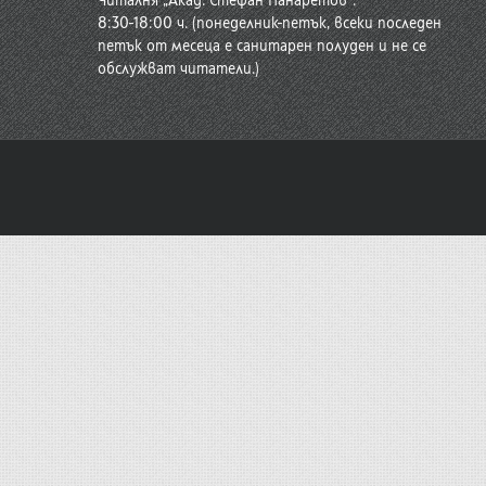
Читалня „Акад. Стефан Панаретов“:
8:30-18:00 ч. (понеделник-петък, всеки последен
петък от месеца е санитарен полуден и не се
обслужват читатели.)