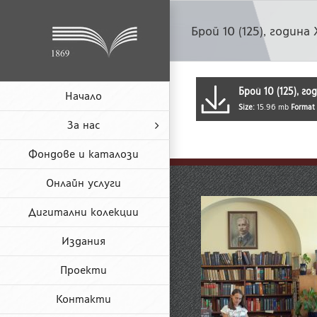
Skip
to
Брой 10 (125), година
content
Брой 10 (125), го
Начало
Size:
15.96 mb
Format
За нас
Фондове и каталози
Онлайн услуги
Дигитални колекции
Издания
Проекти
Контакти