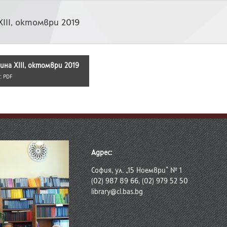
 XIII, октомври 2019
дина XIII, октомври 2019
 :
PDF
Адрес:
София, ул. „15 Ноември“ № 1
(02) 987 89 66, (02) 979 52 50
library@cl.bas.bg