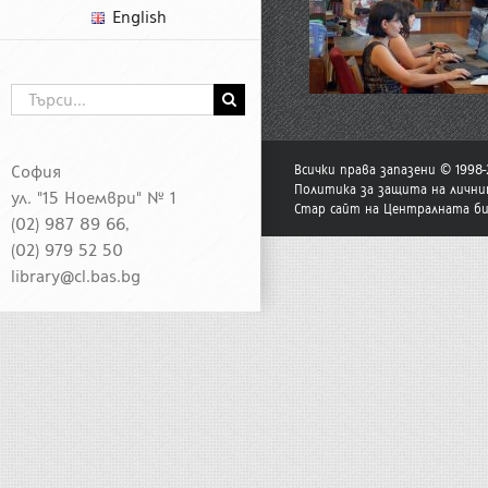
English
Търсене
...
София
Всички права запазени © 1998
Политика за защита на лични
ул. "15 Ноември" № 1
Стар сайт на Централната б
(02) 987 89 66,
(02) 979 52 50
library@cl.bas.bg