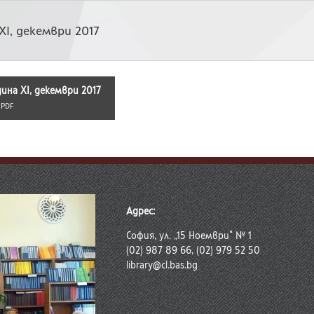
 XI, декември 2017
одина XI, декември 2017
:
PDF
Адрес:
София, ул. „15 Ноември“ № 1
(02) 987 89 66, (02) 979 52 50
library@cl.bas.bg