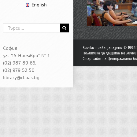
English
Търсене
...
София
Всички права запазени © 1998
Политика за защита на лични
ул. "15 Ноември" № 1
Стар сайт на Централната б
(02) 987 89 66,
(02) 979 52 50
library@cl.bas.bg