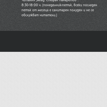
Читалня „Акад. Стефан Панаретов“:
8:30-18:00 ч. (понеделник-петък, всеки последен
петък от месеца е санитарен полуден и не се
обслужват читатели.)