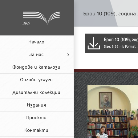
Skip
to
Брой 10 (109), година
content
Брой 10 (109), г
Начало
Size:
5.29 mb
Format 
За нас
Фондове и каталози
Онлайн услуги
Дигитални колекции
Издания
Проекти
Контакти