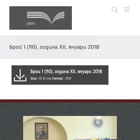
Skip
to
content
Брой 1 (110), година XII, януари 2018
Брой 1 (110), година XII, януари 2018
Size:
10.15 mb
Format :
PDF