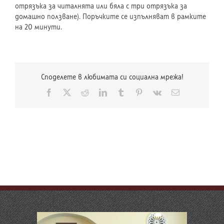
отрязъка за читалнята или бяла с три отрязъка за
домашно ползване). Поръчките се изпълняват в рамките
на 20 минути.
Споделете в любимата си социална мрежа!
Facebook
X
Reddit
LinkedIn
Tumblr
Pinterest
Vk
Електронна
поща: