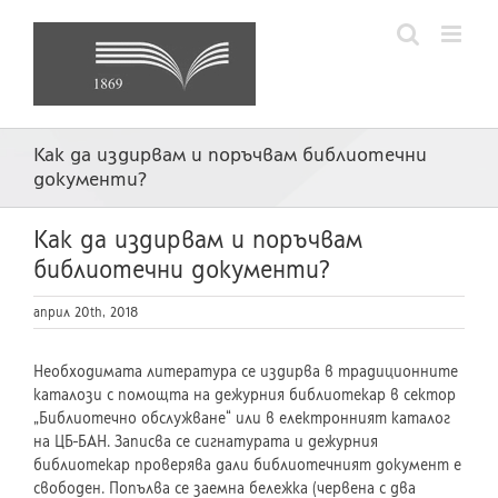
Skip
to
content
Как да издирвам и поръчвам библиотечни
документи?
Как да издирвам и поръчвам
библиотечни документи?
април 20th, 2018
Необходимата литература се издирва в традиционните
каталози с помощта на дежурния библиотекар в сектор
„Библиотечно обслужване“ или в електронният каталог
на ЦБ-БАН. Записва се сигнатурата и дежурния
библиотекар проверява дали библиотечният документ е
свободен. Попълва се заемна бележка (червена с два