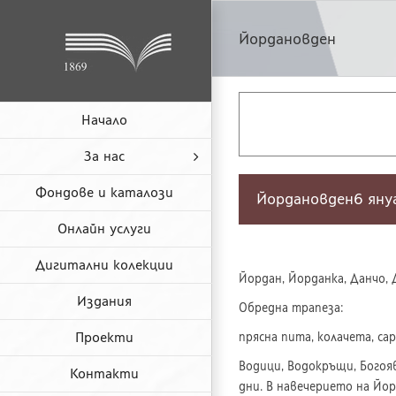
Skip
to
Йордановден
content
Начало
За нас
Фондове и каталози
Йордановден
6 яну
Онлайн услуги
Дигитални колекции
Йордан, Йорданка, Данчо, Д
Издания
Обредна трапеза:
Проекти
прясна пита, колачета, сар
Водици, Водокръщи, Богоя
Контакти
дни. В навечерието на Йо