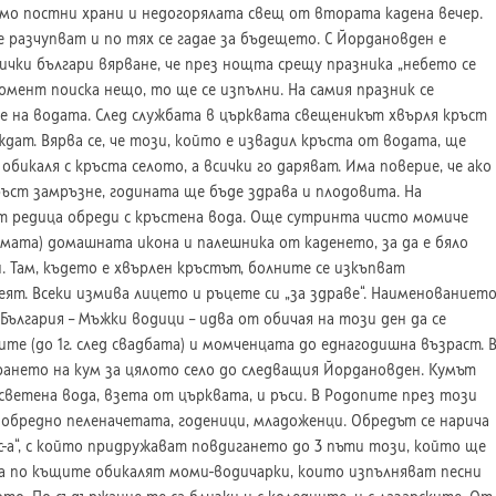
мо постни храни и недогорялата свещ от втората кадена вечер.
 разчупват и по тях се гадае за бъдещето. С Йордановден е
ички българи вярване, че през нощта срещу празника „небето се
омент поиска нещо, то ще се изпълни. На самия празник се
 на водата. След службата в църквата свещеникът хвърля кръст
аждат. Вярва се, че този, който е извадил кръста от водата, ще
обикаля с кръста селото, а всички го даряват. Има поверие, че ако
ъст замръзне, годината ще бъде здрава и плодовита. На
т редица обреди с кръстена вода. Още сутринта чисто момиче
шмата) домашната икона и палешника от каденето, за да е бяло
. Там, където е хвърлен кръстът, болните се изкъпват
веят. Всеки измива лицето и ръцете си „за здраве“. Наименованиет
България – Мъжки водици – идва от обичая на този ден да се
те (до 1г. след свадбата) и момченцата до еднагодишна възраст. 
рането на кум за цялото село до следващия Йордановден. Кумът
светена вода, взета от църквата, и ръси. В Родопите през този
обредно пеленачетата, годеници, младоженци. Обредът се нарича
-с-с-а“, с който придружават повдигането до 3 пъти този, който ще
ща по къщите обикалят моми-водичарки, които изпълняват песни