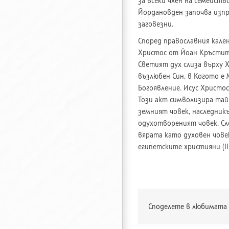
за всеки член на семейств
Йордановден започва изпр
заговезни.
Според православния кале
Христос от Йоан Кръстите
Светият дух слиза върху Х
възлюбен Син, в Когото е 
Богоявление. Исус Христос
Този акт символизира тай
земният човек, наследникъ
одухотвореният човек. Сл
вярата като духовен чове
египетските християни (III 
Споделете в любимата 