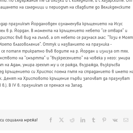
ото. По съдържание те са близки и с коледните, и с лазарските. От
ащането на сгледници и периодът на свадбите до Великденските
ндар празникът Йордановден ознаменува кръщението на Исус
л в р. Йордан. В момента на кръщението небето “се отваря” и
ристос във вид на гълъб, а от небето се разнася глас: “Този е Моят
Моето благоволение”. Оттук и названието на празника ­
 се потапя трикратно във водите на р. Йордан и излиза от тях.
нството на “смъртта” и “възкресението” на човека у него: умира
т на Адам, умира грехът му и се ражда, възражда, възкръсва
ед кръщението си Христос поема пътя на страданието в името н
к. Денят на Христовото кръщение първи започват да празнуват
в.). В IV в. празникът се пренася на Запад.
Facebook
X
Reddit
LinkedIn
Tumblr
Pinterest
Vk
Ел
си социална мрежа!
по