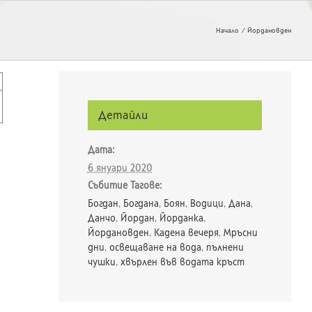
Начало
Йордановден
Детайли
Дата:
6 януари 2020
Събитие Тагове:
Богдан
,
Богдана
,
Боян
,
Водици
,
Дана
,
Данчо
,
Йордан
,
Йорданка
,
Йордановден
,
Кадена вечеря
,
Мръсни
дни
,
освещаване на вода
,
пълнени
чушки
,
хвърлен във водата кръст