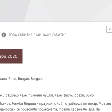
×
ТОВА СЪБИТИЕ Е МИНАЛО СЪБИТИЕ.
ари 2020
ана, Боян, Богдан, Богдана
ми с кисело зеле, пълнени чушки, зеле, фасул, орехи, вино
вление, Мъжки водици – празник, с който завършват т.нар. Мръсни
рдановден се приготвя последната, трета Кадена вечеря. На