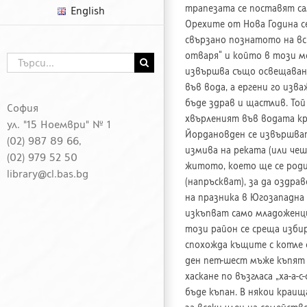
трапезата се поставят са
English
Орехите от Нова Година се
свързано познатото на вс
отваря“ и който в този м
Търсене
извършва също освещаване
...
във вода, а ергени го изв
бъде здрав и щастлив. Той 
София
хвърленият във водата кр
ул. "15 Ноември" № 1
Йордановден се извършва
(02) 987 89 66,
измива на реката (или че
(02) 979 52 50
житото, което ще се роди
library@cl.bas.bg
(напръскват), за да оздра
на празника в Югозападна 
изкъпват само младоженци
този район се среща изби
спохожда къщите с котле 
ден пет-шест мъже къпят 
хаскане по възгласа „ха-а
бъде къпан. В някои краи