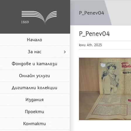
Skip
to
P_Penev04
content
P_Penev04
Начало
юни 4th, 2025
За нас
Фондове и каталози
Онлайн услуги
Дигитални колекции
Издания
Проекти
Контакти