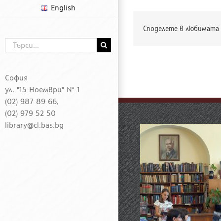
English
Споделете в любимата 
Търсене
...
София
ул. "15 Ноември" № 1
(02) 987 89 66,
(02) 979 52 50
library@cl.bas.bg