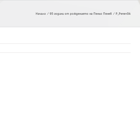
Начало
95 години от рождението на Пеньо Пенев
P_Penev04