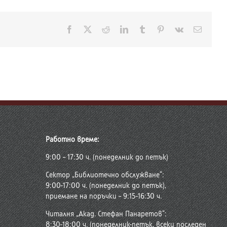
Facebook
X
Reddit
LinkedIn
Tumblr
Pinterest
Vk
Електр
поща:
Работно време:
9:00 – 17:30 ч. (понеделник до петък)
Сектор „Библиотечно обслужване“:
9:00-17:00 ч. (понеделник до петък),
приемане на поръчки – 9:15-16:30 ч.
Читалня „Акад. Стефан Панаретов“:
8:30-18:00 ч. (понеделник-петък, всеки последен