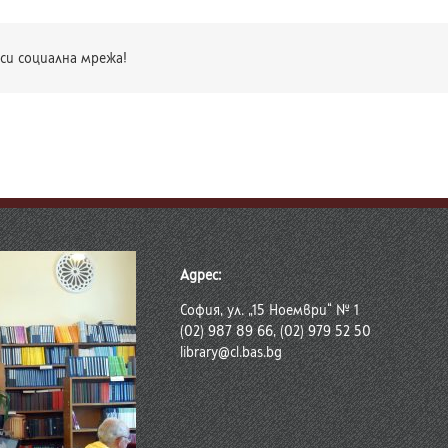
си социална мрежа!
Адрес:
София, ул. „15 Ноември“ № 1
(02) 987 89 66, (02) 979 52 50
library@cl.bas.bg