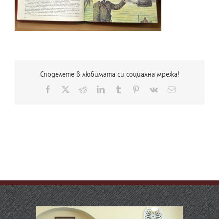
Споделете в любимата си социална мрежа!
Facebook
X
Reddit
LinkedIn
Tumblr
Pinterest
Vk
Електронна
поща: