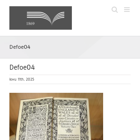
Skip
to
content
Defoe04
Defoe04
юни 11th, 2025