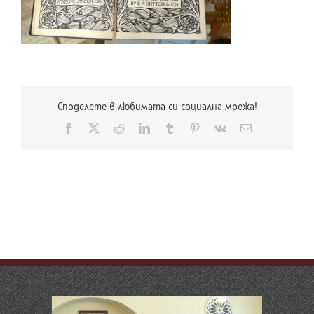
Споделете в любимата си социална мрежа!
Facebook
X
Reddit
LinkedIn
Tumblr
Pinterest
Vk
Електронна
поща: