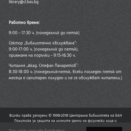
library@cl.bas.bg
Работно време:
9:00 – 17:30 ч. (понеделник до петък)
Сектор „Библиотечно обслужване“:
9:00-17:00 ч. (понеделник до петък),
приемане на поръчки – 9:15-16:30 ч.
Читалня „Акад. Стефан Панаретов“:
8:30-18:00 ч. (понеделник-петък, всеки последен петък от
месеца е санитарен полуден и не се обслужват читатели.)
Всички права запазени © 1998-2018 Централна библиотека на БАН
Политика за защита на личните данни на физически лица и
политика за употреба на бисквитки
Този сайт използва бисквитки!