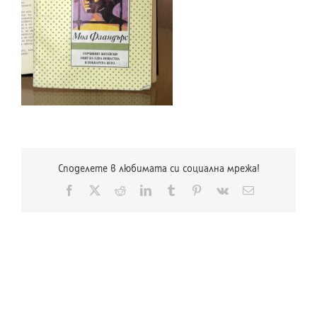
Споделете в любимата си социална мрежа!
Facebook
X
Reddit
LinkedIn
Tumblr
Pinterest
Vk
Електронна
поща: