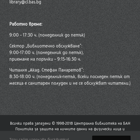
library@cl.bas.bg
Работно време:
9:00 – 17:30 ч. (понеделник до петък)
Сектор „Библиотечно обслужване“:
9:00-17:00 ч. (понеделник до петък),
приемане на поръчки – 9:15-16:30 ч.
Читалня „Акад. Стефан Панаретов“:
8:30-18:00 ч. (понеделник-петък, всеки последен петък от
месеца е санитарен полуден и не се обслужват читатели.)
Всички права запазени © 1998-2018 Централна библиотека на БАН
Политика за защита на личните данни на физически лица и
политика за употреба на бисквитки
Този сайт използва бисквитки!