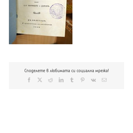
Споделете в любимата си социална мрежа!
Facebook
X
Reddit
LinkedIn
Tumblr
Pinterest
Vk
Електронна
поща: