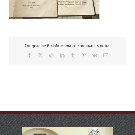
Споделете в любимата си социална мрежа!
Facebook
X
Reddit
LinkedIn
Tumblr
Pinterest
Vk
Електронна
поща: