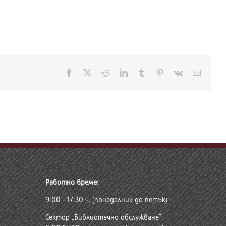
Facebook
X
Reddit
LinkedIn
Tumblr
Pinterest
Vk
Електр
поща:
Работно време:
9:00 – 17:30 ч. (понеделник до петък)
Сектор „Библиотечно обслужване“: