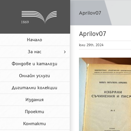
Skip
to
Aprilov07
content
Aprilov07
Начало
юли 29th, 2024
За нас
Фондове и каталози
Онлайн услуги
Дигитални колекции
Издания
Проекти
Контакти