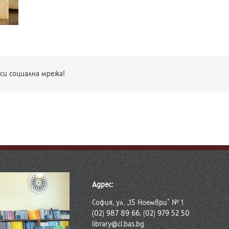
си социална мрежа!
Адрес:
София, ул. „15 Ноември“ № 1
(02) 987 89 66, (02) 979 52 50
library@cl.bas.bg