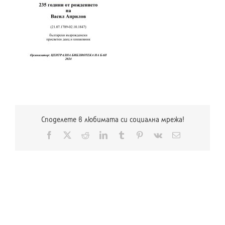
Споделете в любимата си социална мрежа!
Facebook
X
Reddit
LinkedIn
Tumblr
Pinterest
Vk
Електронна
поща: