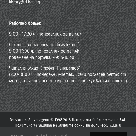
library@cl.bas.bg
Работно време:
9:00 – 17:30 ч. (понеделник до петък)
Сектор „Библиотечно обслужване“:
9:00-17:00 ч. (понеделник до петък),
приемане на поръчки – 9:15-16:30 ч.
Читалня „Акад. Стефан Панаретов“:
8:30-18:00 ч. (понеделник-петък, всеки последен петък от
месеца е санитарен полуден и не се обслужват читатели.)
Всички права запазени © 1998-2018 Централна библиотека на БАН
Политика за защита на личните данни на физически лица и
политика за употреба на бисквитки
Този сайт използва бисквитки!