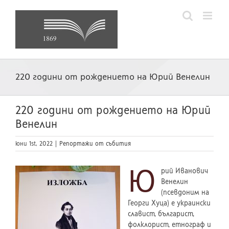
Skip
to
content
220 години от рождението на Юрий Венелин
220 години от рождението на Юрий
Венелин
юни 1st, 2022
|
Репортажи от събития
Ю
рий Иванович
Венелин
(псeвдоним на
Георги Хуца) е украински
славист, българист,
фолклорист, етнограф и