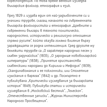
кореспонденция. По това време Венелин изследва
българския фолклор, етнография и език.
През 1829 г. издава един от най-задълбочените си и
значими трудове, слагащ началото на съвременната
българска фолклористика и етнография „Древните и
съвременни българи в тяхното политическо,
народностно, историческо и религиозно отношение
спрямо русите“, който оказва голямо влияние върху
зараждащата се родна интелигенция. Сред другите му
бележити трудове са „О характере народных песен у
славян задунайских” (1835), „О зародыше новоболгарской
литературы” (1838), „Принятие христианства
славянскими народами до Кирилла и Мефодия” (1839),
„Скандинавомания и ее поклонники, или Столетние
изыскания о варягах” (1842) и др. Посмъртно е
публикувана „Критически изследвания за българската
история” 1849). Публикува статии и исторически
изследвания в „Московский вестник”, „Телескоп”,
„Отечественные записки”, „Журнал Министерства
Народного Просвещения”.