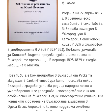
филолог.
Роден е на 22 април 1802
г. в свещеническо
семейство в село Тибава.
Завършва гимназия в
Ужгород, учи в
Сатмарския епископски
лицей (1821) и философия
в университета в Лвов (1822-1823). По-късно заминава
за Кишинев, където проучва езика и историята на
българските преселници. В периода 1825-1829 г. следва
медицина в Москва.
През 1830 г. е командирован в България от Руската
академия в Санкт-Петербург, като посещава някои
български градове, записва редица народни песни и
умотворения и се запознава непосредствено с някои
особености на българския език. Впоследствие установява
контакти с доайена на българската емиграция в
Одеса Васил Априлов, с когото поддържа оживена