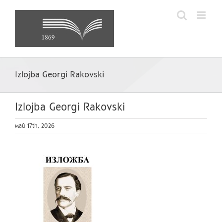
Skip
to
content
Izlojba Georgi Rakovski
Izlojba Georgi Rakovski
май 17th, 2026