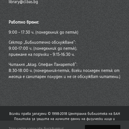
library@cl.bas.bg
Работно време:
9:00 – 17:30 ч. (понеделник до петък)
Сектор „Библиотечно обслужване“:
9:00-17:00 ч. (понеделник до петък),
приемане на поръчки – 9:15-16:30 ч.
Читалня „Акад. Стефан Панаретов“:
8:30-18:00 ч. (понеделник-петък, всеки последен петък от
месеца е санитарен полуден и не се обслужват читатели.)
Всички права запазени © 1998-2018 Централна библиотека на БАН
Политика за защита на личните данни на физически лица и
политика за употреба на бисквитки
Този сайт използва бисквитки!