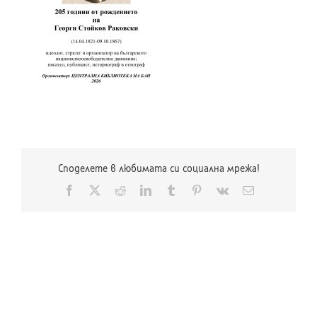
Споделете в любимата си социална мрежа!
Facebook
X
Reddit
LinkedIn
Tumblr
Pinterest
Vk
Електронна
поща: