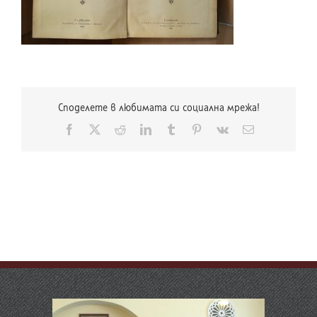
Споделете в любимата си социална мрежа!
Facebook
X
Reddit
LinkedIn
Tumblr
Pinterest
Vk
Електронна
поща: