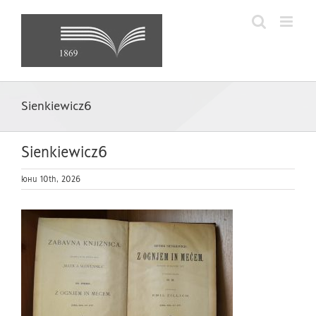
Skip
to
content
Sienkiewicz6
Sienkiewicz6
юни 10th, 2026