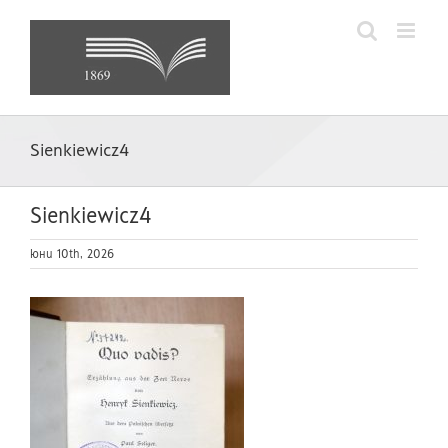
Skip
to
content
Sienkiewicz4
Sienkiewicz4
юни 10th, 2026