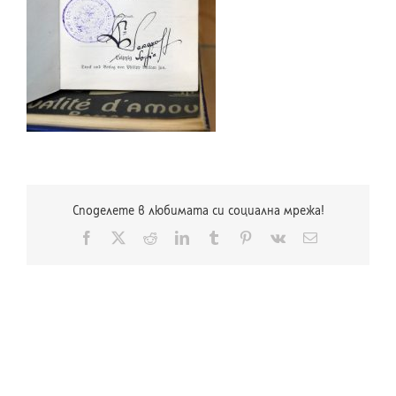
Споделете в любимата си социална мрежа!
Facebook
X
Reddit
LinkedIn
Tumblr
Pinterest
Vk
Електронна
поща: