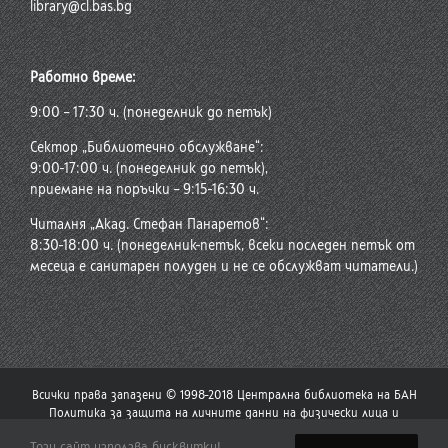
library@cl.bas.bg
Работно време:
9:00 – 17:30 ч. (понеделник до петък)
Сектор „Библиотечно обслужване“:
9:00-17:00 ч. (понеделник до петък),
приемане на поръчки – 9:15-16:30 ч.
Читалня „Акад. Стефан Панаретов“:
8:30-18:00 ч. (понеделник-петък, всеки последен петък от
месеца е санитарен полуден и не се обслужват читатели.)
Всички права запазени © 1998-2018 Централна библиотека на БАН
Политика за защита на личните данни на физически лица и
политика за употреба на бисквитки
Този сайт използва бисквитки!