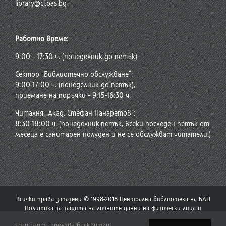
library@cl.bas.bg
Работно време:
9:00 – 17:30 ч. (понеделник до петък)
Сектор „Библиотечно обслужване“:
9:00-17:00 ч. (понеделник до петък),
приемане на поръчки – 9:15-16:30 ч.
Читалня „Акад. Стефан Панаретов“:
8:30-18:00 ч. (понеделник-петък, всеки последен петък от
месеца е санитарен полуден и не се обслужват читатели.)
Всички права запазени © 1998-2018 Централна библиотека на БАН
Политика за защита на личните данни на физически лица и
политика за употреба на бисквитки
Този сайт използва бисквитки!