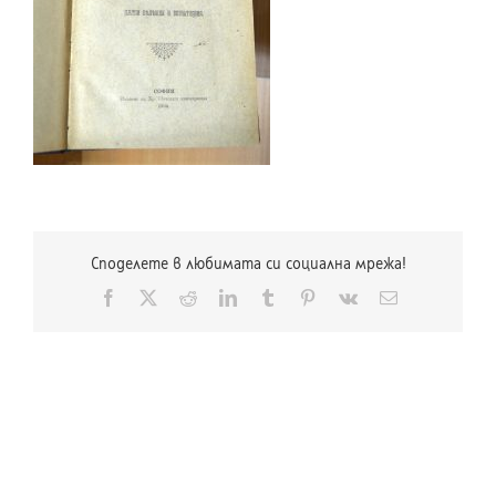
Споделете в любимата си социална мрежа!
Facebook
X
Reddit
LinkedIn
Tumblr
Pinterest
Vk
Електронна
поща: