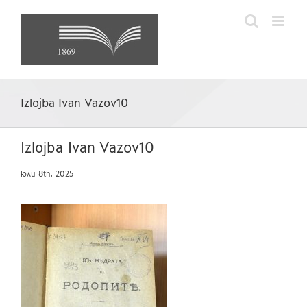
Skip
to
content
Izlojba Ivan Vazov10
Izlojba Ivan Vazov10
юли 8th, 2025