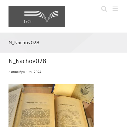
Skip
to
content
N_Nachov028
N_Nachov028
октомври 11th, 2024