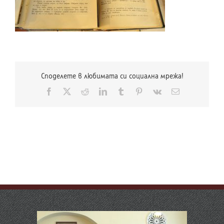
Споделете в любимата си социална мрежа!
Facebook
X
Reddit
LinkedIn
Tumblr
Pinterest
Vk
Електронна
поща: