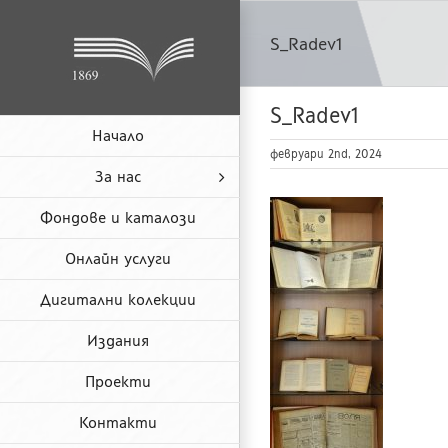
Skip
to
S_Radev1
content
S_Radev1
Начало
февруари 2nd, 2024
За нас
Фондове и каталози
Онлайн услуги
Дигитални колекции
Издания
Проекти
Контакти