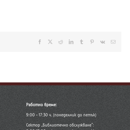
Facebook
X
Reddit
LinkedIn
Tumblr
Pinterest
Vk
Електр
поща:
Работно време:
9:00 – 17:30 ч. (понеделник до петък)
Сектор „Библиотечно обслужване“: