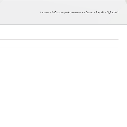
Начало
145 г. от рождението на Симеон Радев
S_Radev1