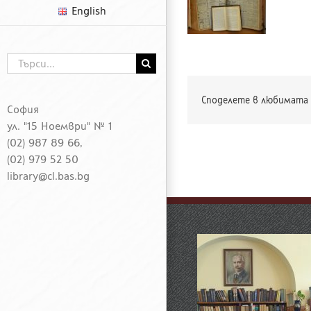
English
Търсене
...
Споделете в любимата 
София
ул. "15 Ноември" № 1
(02) 987 89 66,
(02) 979 52 50
library@cl.bas.bg