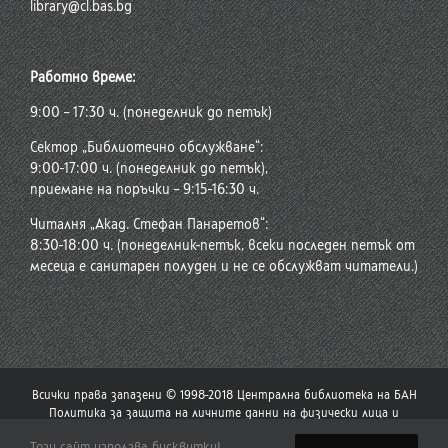
library@cl.bas.bg
Работно време:
9:00 – 17:30 ч. (понеделник до петък)
Сектор „Библиотечно обслужване“:
9:00-17:00 ч. (понеделник до петък),
приемане на поръчки – 9:15-16:30 ч.
Читалня „Акад. Стефан Панаретов“:
8:30-18:00 ч. (понеделник-петък, всеки последен петък от
месеца е санитарен полуден и не се обслужват читатели.)
Всички права запазени © 1998-2018 Централна библиотека на БАН
Политика за защита на личните данни на физически лица и
политика за употреба на бисквитки
Този сайт използва бисквитки!