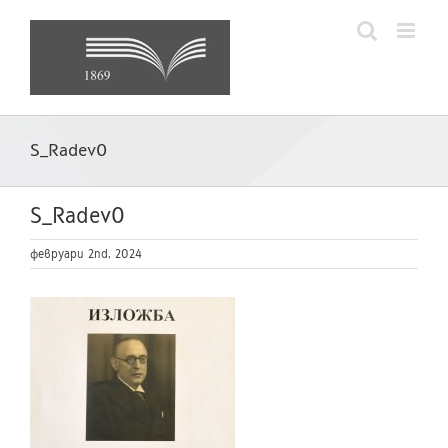
Skip
to
content
S_Radev0
S_Radev0
февруари 2nd, 2024