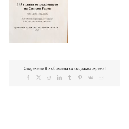
Споделете в любимата си социална мрежа!
Facebook
X
Reddit
LinkedIn
Tumblr
Pinterest
Vk
Електронна
поща: