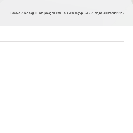
Начало
145 години от рождението на Александър Блок
Izlojba Aleksandar Blok