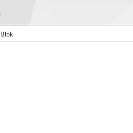
k
 Blok