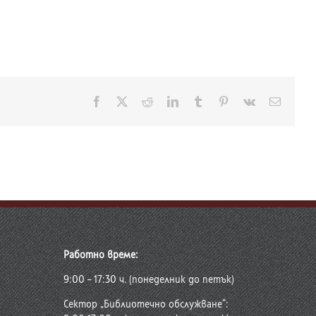
Facebook
X
Reddit
LinkedIn
Tumblr
Pinterest
Vk
Електр
поща:
Работно време:
9:00 – 17:30 ч. (понеделник до петък)
Сектор „Библиотечно обслужване“: