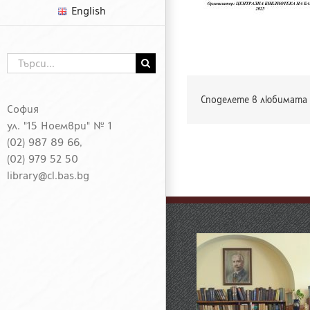
English
Търсене
...
Споделете в любимата 
София
ул. "15 Ноември" № 1
(02) 987 89 66,
(02) 979 52 50
library@cl.bas.bg