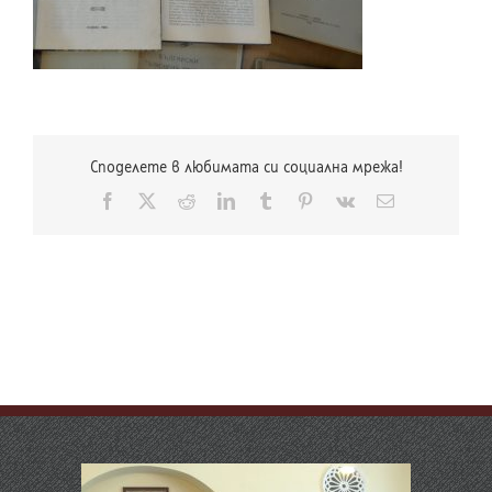
Споделете в любимата си социална мрежа!
Facebook
X
Reddit
LinkedIn
Tumblr
Pinterest
Vk
Електронна
поща: