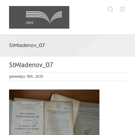
Skip
to
content
StMladenov_07
StMladenov_07
декември 19th, 2025