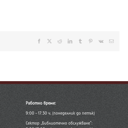
Facebook
X
Reddit
LinkedIn
Tumblr
Pinterest
Vk
Електр
поща:
Работно време:
9:00 – 17:30 ч. (понеделник до петък)
Сектор „Библиотечно обслужване“: