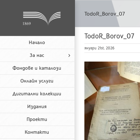
Skip
to
TodoR_Borov_07
content
TodoR_Borov_07
Начало
януари 21st, 2026
За нас
Фондове и каталози
Онлайн услуги
Дигитални колекции
Издания
Проекти
Контакти