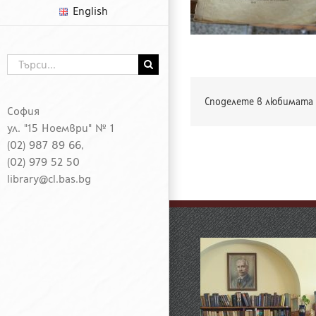
English
Търсене
...
Споделете в любимата 
София
ул. "15 Ноември" № 1
(02) 987 89 66,
(02) 979 52 50
library@cl.bas.bg