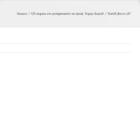
Начало
125 години от рождението на проф. Тодор Боров
TodoR_Borov_07