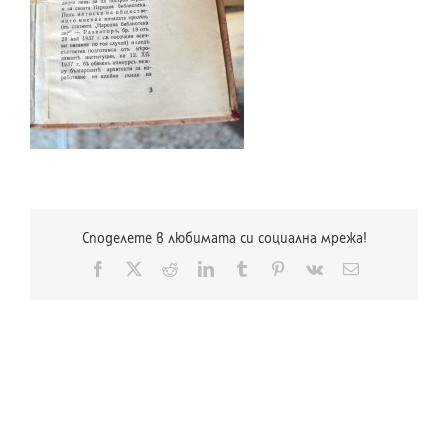
Споделете в любимата си социална мрежа!
Facebook
X
Reddit
LinkedIn
Tumblr
Pinterest
Vk
Електронна
поща: