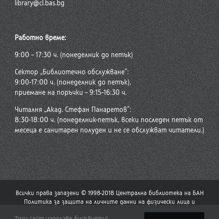
library@cl.bas.bg
Работно време:
9:00 – 17:30 ч. (понеделник до петък)
Сектор „Библиотечно обслужване“:
9:00-17:00 ч. (понеделник до петък),
приемане на поръчки – 9:15-16:30 ч.
Читалня „Акад. Стефан Панаретов“:
8:30-18:00 ч. (понеделник-петък, всеки последен петък от
месеца е санитарен полуден и не се обслужват читатели.)
Всички права запазени © 1998-2018 Централна библиотека на БАН
Политика за защита на личните данни на физически лица и
политика за употреба на бисквитки
Този сайт използва бисквитки!