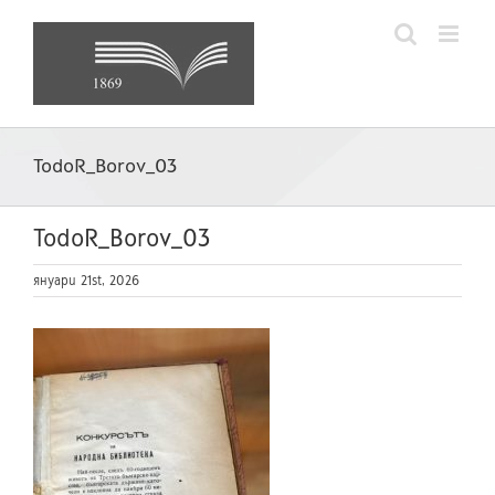
Skip
to
content
TodoR_Borov_03
TodoR_Borov_03
януари 21st, 2026