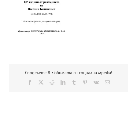
Споделете в любимата си социална мрежа!
Facebook
X
Reddit
LinkedIn
Tumblr
Pinterest
Vk
Електронна
поща: