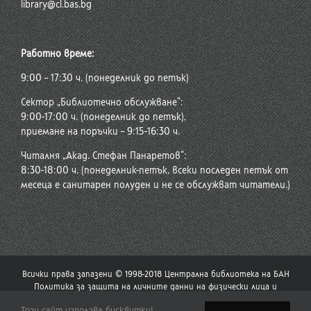
library@cl.bas.bg
Работно време:
9:00 – 17:30 ч. (понеделник до петък)
Сектор „Библиотечно обслужване“:
9:00-17:00 ч. (понеделник до петък),
приемане на поръчки – 9:15-16:30 ч.
Читалня „Акад. Стефан Панаретов“:
8:30-18:00 ч. (понеделник-петък, всеки последен петък от
месеца е санитарен полуден и не се обслужват читатели.)
Всички права запазени © 1998-2018 Централна библиотека на БАН
Политика за защита на личните данни на физически лица и
политика за употреба на бисквитки
Този сайт използва бисквитки!