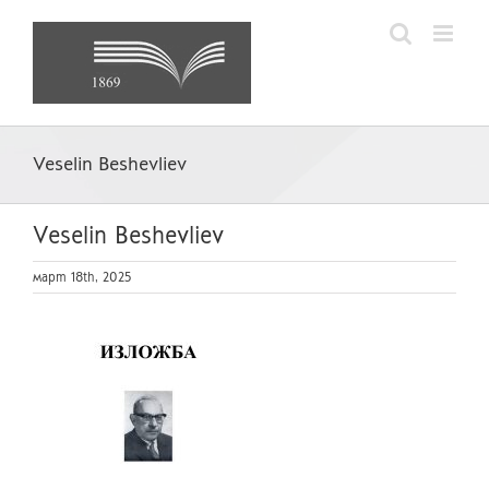
Skip
to
content
Veselin Beshevliev
Veselin Beshevliev
март 18th, 2025