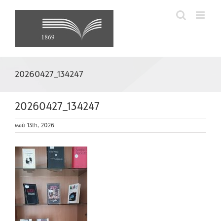
Skip
to
content
20260427_134247
20260427_134247
май 13th, 2026