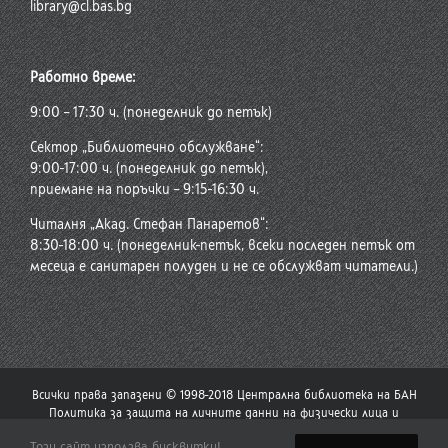
library@cl.bas.bg
Работно време:
9:00 – 17:30 ч. (понеделник до петък)
Сектор „Библиотечно обслужване“:
9:00-17:00 ч. (понеделник до петък),
приемане на поръчки – 9:15-16:30 ч.
Читалня „Акад. Стефан Панаретов“:
8:30-18:00 ч. (понеделник-петък, всеки последен петък от
месеца е санитарен полуден и не се обслужват читатели.)
Всички права запазени © 1998-2018 Централна библиотека на БАН
Политика за защита на личните данни на физически лица и
политика за употреба на бисквитки
Този сайт използва бисквитки!