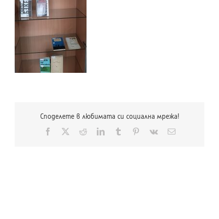
Споделете в любимата си социална мрежа!
Facebook
X
Reddit
LinkedIn
Tumblr
Pinterest
Vk
Електронна
поща: