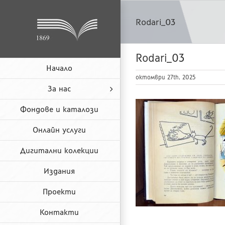
Skip
to
Rodari_03
content
Rodari_03
Начало
октомври 27th, 2025
За нас
Фондове и каталози
Онлайн услуги
Дигитални колекции
Издания
Проекти
Контакти