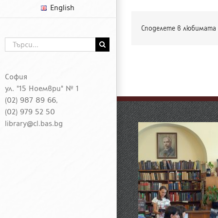
English
Споделете в любимата 
Търсене
...
София
ул. "15 Ноември" № 1
(02) 987 89 66,
(02) 979 52 50
library@cl.bas.bg