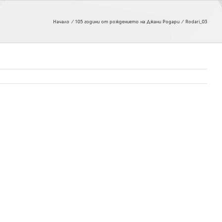
Начало
105 години от рождението на Джани Родари
Rodari_03