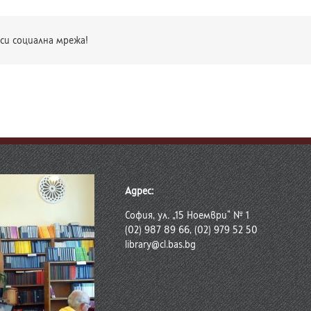
си социална мрежа!
Адрес:
София, ул. „15 Ноември“ № 1
(02) 987 89 66, (02) 979 52 50
library@cl.bas.bg