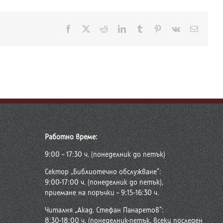
Facebook
X
Reddit
LinkedIn
Tumblr
Pinterest
Vk
Електр
поща:
Работно време:
9:00 – 17:30 ч. (понеделник до петък)
Сектор „Библиотечно обслужване“:
9:00-17:00 ч. (понеделник до петък),
приемане на поръчки – 9:15-16:30 ч.
Читалня „Акад. Стефан Панаретов“:
8:30-18:00 ч. (понеделник-петък, всеки последен