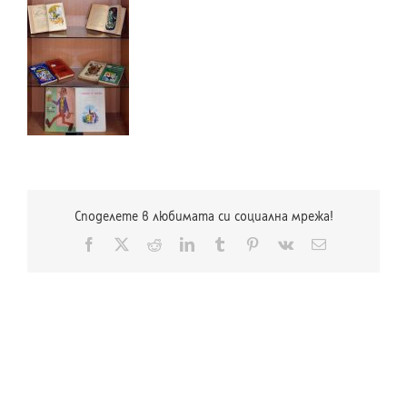
Споделете в любимата си социална мрежа!
Facebook
X
Reddit
LinkedIn
Tumblr
Pinterest
Vk
Електронна
поща: