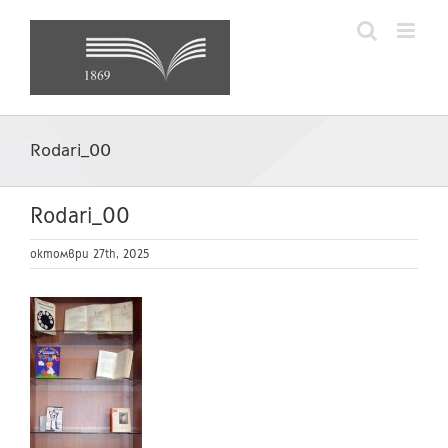
Skip
to
content
Rodari_00
Rodari_00
октомври 27th, 2025