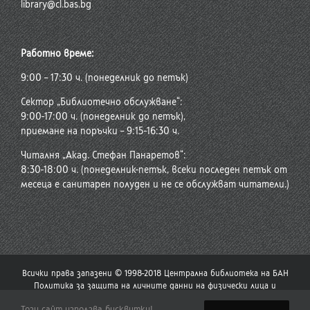
library@cl.bas.bg
Работно време:
9:00 – 17:30 ч. (понеделник до петък)
Сектор „Библиотечно обслужване“:
9:00-17:00 ч. (понеделник до петък),
приемане на поръчки – 9:15-16:30 ч.
Читалня „Акад. Стефан Панаретов“:
8:30-18:00 ч. (понеделник-петък, всеки последен петък от
месеца е санитарен полуден и не се обслужват читатели.)
Всички права запазени © 1998-2018 Централна библиотека на БАН
Политика за защита на личните данни на физически лица и
политика за употреба на бисквитки
Този сайт използва бисквитки!