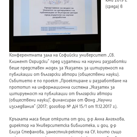
юни 2019 г.
(сряда) в
Конферентната зала на Софийски университет „Св.
Климент Охридски“ пред издатели на научни разработки
беше представен модел за Указател за цитируемост на
публикации от български автори (обществени науки).
Събитието е по проект „Проектиране и разработване на
прототип на информационна система „Указател за
цитируемост на публикации от български автори
(обществени науки)“, финансиран от Фонд „Научни
изследвания“ (2017; договор № ДН 15/1 от 11.12.2017 г.).
Кръглата маса беше открита от доц. д-р Анна Ангелова,
директор на Университетска библиотека, и доц. д-р
Елиза Стефанова, заместник-ректор на СУ, които също