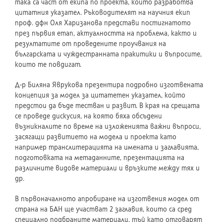
така са част от екипа по проекта, който разработва
цитатния указател. Ръководителят на научния екип
проф. дфн Оля Харизанова представи постигнатото
през първия етап, актуалността на проблема, както и
резултатите от проведените проучвания на
българската и чуждестранната пракитики и въпросите,
които те повдигат.
Д-р Биляна Яврукова презентира подробно изготвената
концепция за модел за цитатетен указател, който
предстои да бъде тестван и развит. В края на срещата
се проведе дискусия, на която бяха обсъдени
възникналите по време на изложенията важни въпроси,
засягащи развитието на модела и проекта като
например транслитерацията на имената и заглавията,
подготовката на метаданните, презентацията на
различните видове материали и връзките между тях и
др.
В първоначалното апробиране на изготвения модел от
страна на БАН ще участват 2 заглавия, които са сред
специално подбраните материали, тъй като отговарят