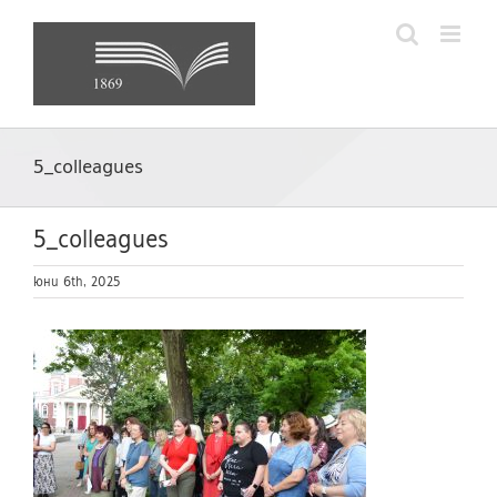
Skip
to
content
5_colleagues
5_colleagues
юни 6th, 2025