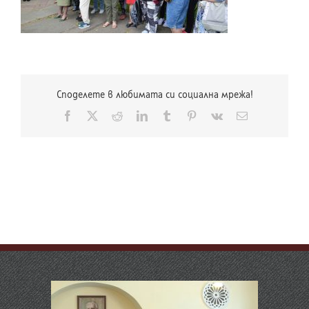
Споделете в любимата си социална мрежа!
Facebook
X
Reddit
LinkedIn
Tumblr
Pinterest
Vk
Електронна
поща: