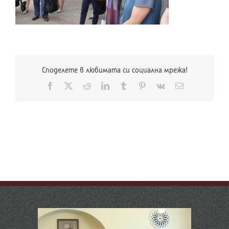
Споделете в любимата си социална мрежа!
Facebook
X
Reddit
LinkedIn
Tumblr
Pinterest
Vk
Електронна
поща: