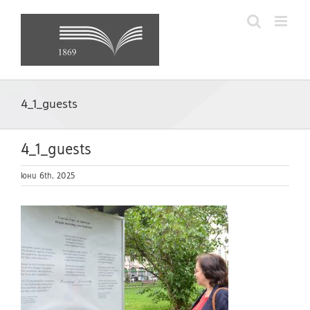
Skip
to
content
4_1_guests
4_1_guests
юни 6th, 2025