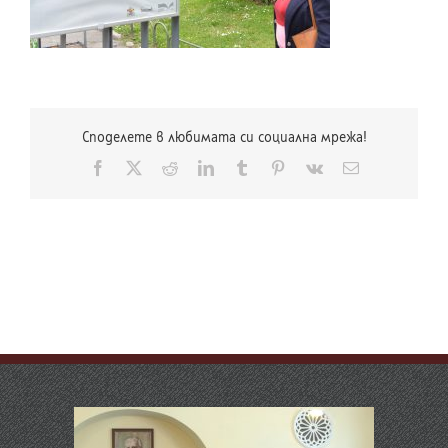
Споделете в любимата си социална мрежа!
Facebook
X
Reddit
LinkedIn
Tumblr
Pinterest
Vk
Електронна
поща: