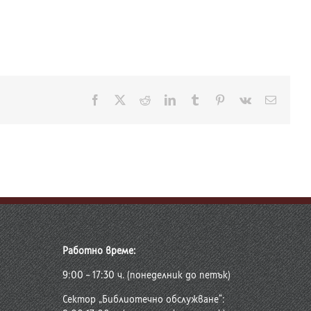
Facebook
X
Reddit
LinkedIn
Tumblr
Pinterest
Vk
Електр
поща:
Работно време:
9:00 – 17:30 ч. (понеделник до петък)
Сектор „Библиотечно обслужване“: