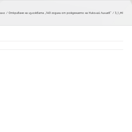
чало
Откриване на изложбата „140 години от рождението на Николай Лилиев“
3_1_MI