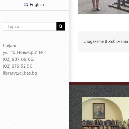
English
Търсене
...
Споделете в любимата 
София
ул. "15 Ноември" № 1
(02) 987 89 66,
(02) 979 52 50
library@cl.bas.bg