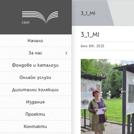
Skip
to
3_1_MI
content
3_1_MI
Начало
юни 6th, 2025
За нас
Фондове и каталози
Онлайн услуги
Дигитални колекции
Издания
Проекти
Контакти