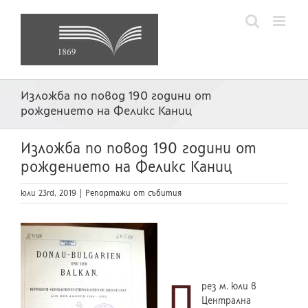
Skip
to
content
Изложба по повод 190 години от
рождението на Феликс Каниц
Изложба по повод 190 години от
рождението на Феликс Каниц
юли 23rd, 2019
|
Репортажи от събития
П
рез м. юли в
Централна