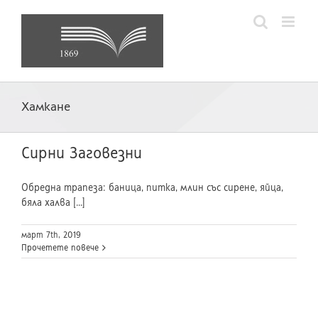
Skip
to
content
Хамкане
Сирни Заговезни
Обредна трапеза: баница, питка, млин със сирене, яйца,
бяла халва [...]
март 7th, 2019
Прочетете повече