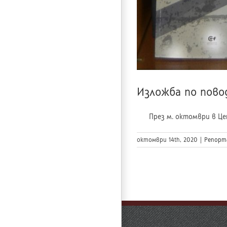
Изложба по пово
През м. октомври в Цент
октомври 14th, 2020
|
Репорт