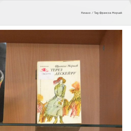
Начало
Tag:
Франсоа Мориак