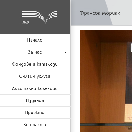
Skip
to
Франсоа Мориак
content
Начало
За нас
Фондове и каталози
Онлайн услуги
Дигитални колекции
Издания
Проекти
Контакти