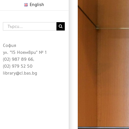
English
Търсене
...
София
ул. "15 Ноември" № 1
(02) 987 89 66,
(02) 979 52 50
library@cl.bas.bg