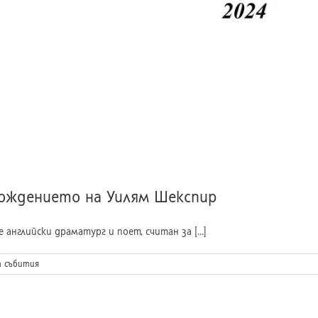
ождението на Уилям Шекспир
е английски драматург и поет, считан за [...]
 събития