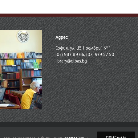
Адрес:
София, ул. „15 Ноември“ № 1
(02) 987 89 66, (02) 979 52 50
library@cl.bas.bg
-2018 Централна библиотека на БАН
те данни на физически лица и политика за употреба на бисквитки