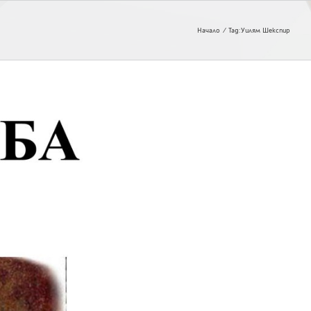
Начало
Tag:
Уилям Шекспир