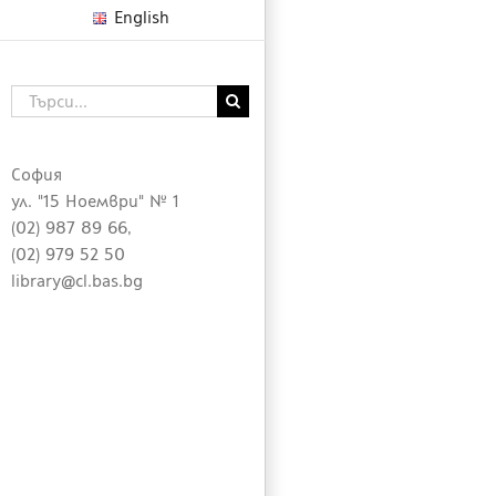
English
Търсене
...
София
ул. "15 Ноември" № 1
(02) 987 89 66,
(02) 979 52 50
library@cl.bas.bg