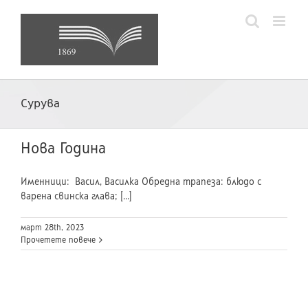
Skip
to
content
Сурува
Нова Година
Именници: Васил, Василка Обредна трапеза: блюдо с
варена свинска глава; [...]
март 28th, 2023
Прочетете повече