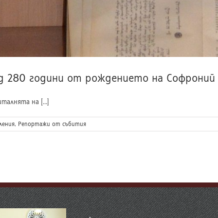
д 280 години от рождението на Софроний
нята на [...]
ления
,
Репортажи от събития