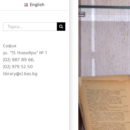
English
Търсене
...
София
ул. "15 Ноември" № 1
(02) 987 89 66,
(02) 979 52 50
library@cl.bas.bg