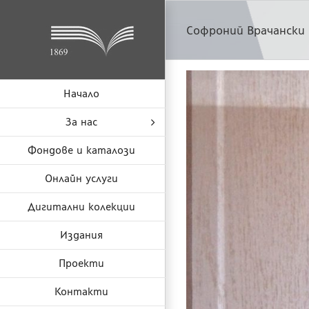
Skip
to
Софроний Врачански
content
Начало
За нас
Фондове и каталози
Онлайн услуги
Дигитални колекции
Издания
Проекти
Контакти