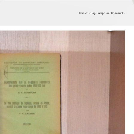
Начало
Tag:
Софроний Врачански