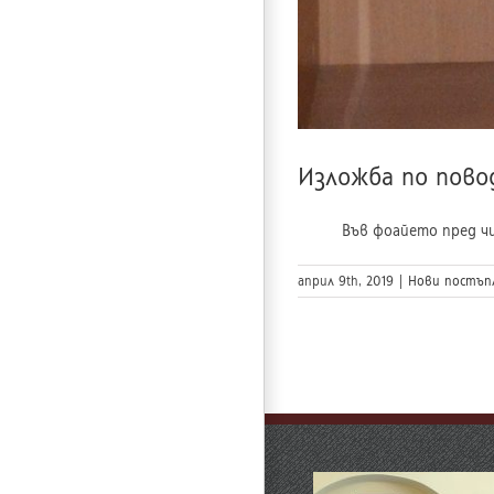
Изложба по пово
Във фоайето пред читал
април 9th, 2019
|
Нови постъп