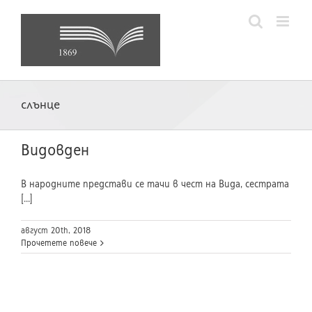
Skip
to
content
слънце
Видовден
В народните представи се тачи в чест на Вида, сестрата
[...]
август 20th, 2018
Прочетете повече