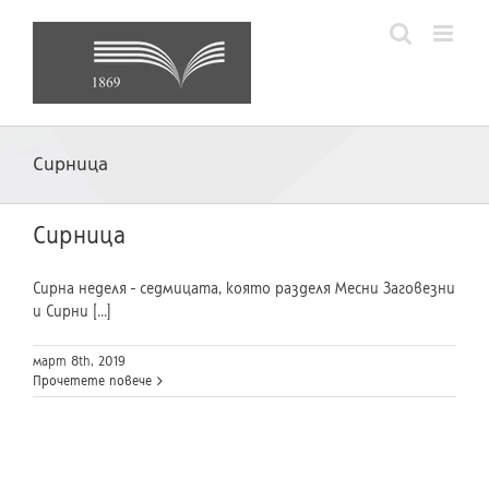
Skip
to
content
Сирница
Сирница
Сирна неделя -­ седмицата, която разделя Месни Заговезни
и Сирни [...]
март 8th, 2019
Прочетете повече