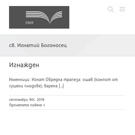
Skip
to
content
св. Игнатий Богоносец
Игнажден
Именници: Игнат Обредна трапеза: ошав (компот от
сушени плодове), варена [...]
септември 9th, 2019
Прочетете повече