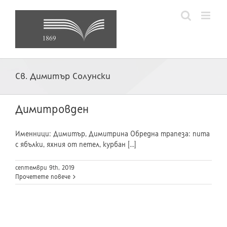
Skip
to
content
Св. Димитър Солунски
Димитровден
Именници: Димитър, Димитрина Обредна трапеза: пита
с ябълки, яхния от петел, курбан [...]
септември 9th, 2019
Прочетете повече