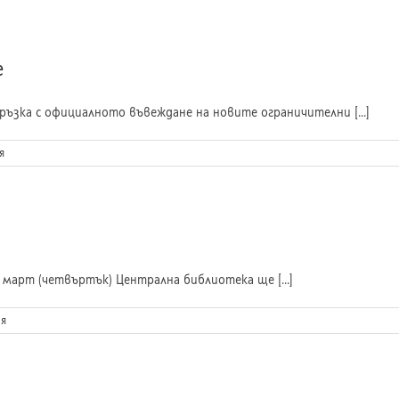
е
ръзка с официалното въвеждане на новите ограничителни [...]
я
 март (четвъртък) Централна библиотека ще [...]
ия