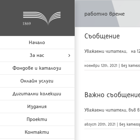
Skip
to
работно време
content
Съобщение
Начало
Уважаеми читатели, на 12 
За нас
ноември 12th, 2021
|
Без катег
Фондове и каталози
Онлайн услуги
Дигитални колекции
Важно съобщени
Издания
Уважаеми читатели, във вр
Проекти
август 20th, 2021
|
Без катего
Контакти