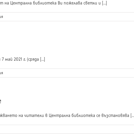
 на Централна библиотека Ви пожелава светли и [...]
ия
май 2021 г. (сряда [...]
ия
е
жването на читатели в Централна библиотека се възстановява [...