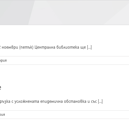
ноември (петък) Централна библиотека ще [...]
ория
е
ъзка с усложнената епидемична обстановка и със [...]
рия