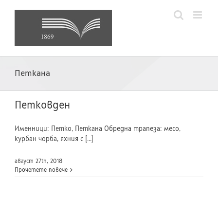
Skip
to
content
Петкана
Петковден
Именници: Петко, Петкана Обредна трапеза: месо,
курбан чорба, яхния с [...]
август 27th, 2018
Прочетете повече