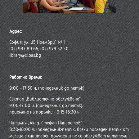
Адрес:
София, ул. „15 Ноември“ № 1
(02) 987 89 66, (02) 979 52 50
library@cl.bas.bg
Работно време:
9:00 – 17:30 ч. (понеделник до петък)
Сектор „Библиотечно обслужване“:
9:00-17:00 ч. (понеделник до петък),
приемане на поръчки – 9:15-16:30 ч.
Читалня „Акад. Стефан Панаретов“:
8:30-18:00 ч. (понеделник-петък, всеки последен петък от
месеца е санитарен полуден и не се обслужват читатели.)