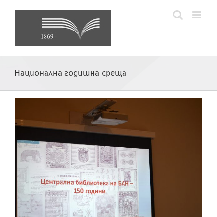
Skip
to
content
Национална годишна среща