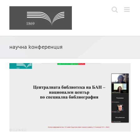
Skip
to
content
научна конференция
в