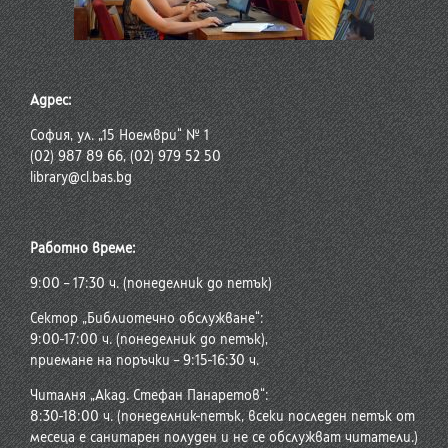
Адрес:
София, ул. „15 Ноември“ № 1
(02) 987 89 66, (02) 979 52 50
library@cl.bas.bg
Работно време:
9:00 – 17:30 ч. (понеделник до петък)
Сектор „Библиотечно обслужване“:
9:00-17:00 ч. (понеделник до петък),
приемане на поръчки – 9:15-16:30 ч.
Читалня „Акад. Стефан Панаретов“:
8:30-18:00 ч. (понеделник-петък, всеки последен петък от
месеца е санитарен полуден и не се обслужват читатели.)