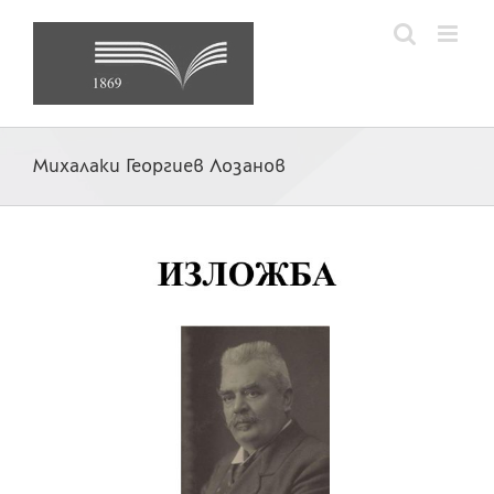
Skip
to
content
Михалаки Георгиев Лозанов